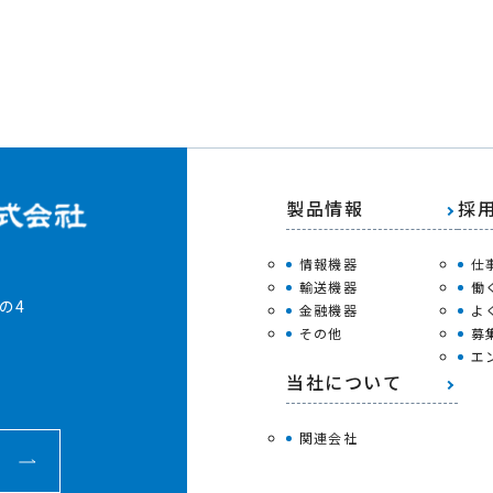
製品情報
採
情報機器
仕
輸送機器
働
の4
金融機器
よ
その他
募
エ
当社について
関連会社